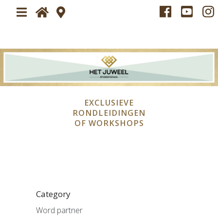
Home
Plan je bezoek
Over
Bezoek Het Juweel Sparrendaal
EXCLUSIEVE
Nieuws
RONDLEIDINGEN
Nieuwsbrief
OF WORKSHOPS
Tickets
Beeldimpressie
Beeldimpressie
Exposanten
Category
2026
Word partner
Persservice