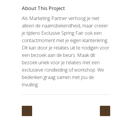
Pers aanvraagformulier
About This Project
Beeldbank
Als Marketing Partner verhoog je niet
Deelname-informatie
alleen de naamsbekendheid, maar creëer
je tijdens Exclusive Spring Fair ook een
Exposanteninformatie
Plattegrond
contactmoment met je eigen klantenkring.
Aanvraag voor deelname
Dit kan door je relaties uit te nodigen voor
een bezoek aan de beurs. Maak dit
Partners
bezoek uniek voor je relaties met een
Marketing Partnership
exclusieve rondleiding of workshop. We
bedenken graag samen met jou de
Organisatie
invulling.
Organisatie
Wie is wie
Vacatures
Algemene Voorwaarden
Privacybeleid
Andere beurzen