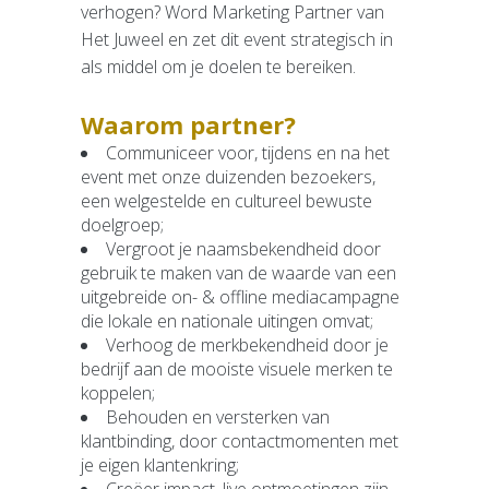
verhogen? Word Marketing Partner van
Pers aanvraagformulier
Het Juweel en zet dit event strategisch in
Beeldbank
als middel om je doelen te bereiken.
Deelname-informatie
Waarom partner?
Exposanteninformatie
Plattegrond
Communiceer voor, tijdens en na het
Aanvraag voor deelname
event met onze duizenden bezoekers,
een welgestelde en cultureel bewuste
Partners
doelgroep;
Marketing Partnership
Vergroot je naamsbekendheid door
gebruik te maken van de waarde van een
Organisatie
uitgebreide on- & offline mediacampagne
die lokale en nationale uitingen omvat;
Organisatie
Verhoog de merkbekendheid door je
Wie is wie
bedrijf aan de mooiste visuele merken te
Vacatures
koppelen;
Algemene Voorwaarden
Behouden en versterken van
Privacybeleid
klantbinding, door contactmomenten met
Andere beurzen
je eigen klantenkring;