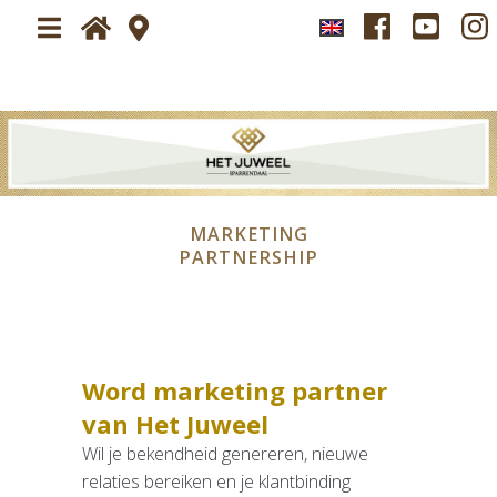
Home
Plan je bezoek
Over
Bezoek Het Juweel Sparrendaal
MARKETING
Nieuws
PARTNERSHIP
Nieuwsbrief
Tickets
Beeldimpressie
Beeldimpressie
Word marketing partner
Exposanten
van Het Juweel
2026
Wil je bekendheid genereren, nieuwe
relaties bereiken en je klantbinding
Persservice