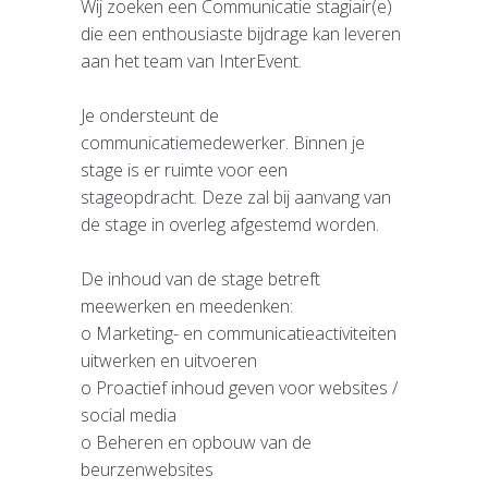
Wij zoeken een Communicatie stagiair(e)
Pers aanvraagformulier
die een enthousiaste bijdrage kan leveren
Beeldbank
aan het team van InterEvent.
Deelname-informatie
Je ondersteunt de
Exposanteninformatie
communicatiemedewerker. Binnen je
Plattegrond
stage is er ruimte voor een
Aanvraag voor deelname
stageopdracht. Deze zal bij aanvang van
Partners
de stage in overleg afgestemd worden.
Marketing Partnership
De inhoud van de stage betreft
Organisatie
meewerken en meedenken:
Organisatie
o Marketing- en communicatieactiviteiten
Wie is wie
uitwerken en uitvoeren
Vacatures
o Proactief inhoud geven voor websites /
Algemene Voorwaarden
social media
Privacybeleid
o Beheren en opbouw van de
Andere beurzen
beurzenwebsites