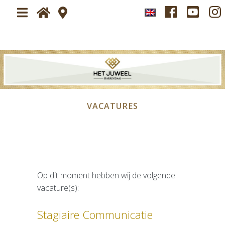
Home
Plan je bezoek
Over
Bezoek Het Juweel Sparrendaal
VACATURES
Nieuws
Nieuwsbrief
Tickets
Beeldimpressie
Beeldimpressie
Op dit moment hebben wij de volgende
Exposanten
vacature(s):
2026
Stagiaire Communicatie
Persservice